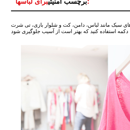
برای لباسها:
برچسب امنیتی
، دامن، کت و شلوار بازی، تی شرت، Etagtron برچسب امنیتی با سنجاق کوتاه 16 میلی متری یا سفارشی برای محافظت از آنها