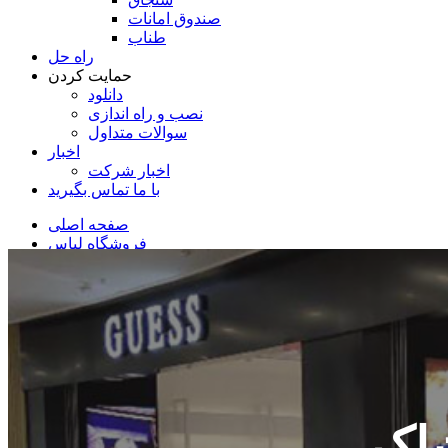
صندوق امانات
طناب
راه حل
حمایت کردن
دانلود
نصب و راه اندازی
سوالات متداول
اخبار
اخبار شرکت
با ما تماس بگیرید
صفحه اصلی
فروشگاه لباس
شاک