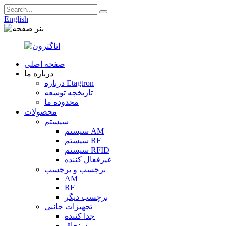
English
صفحه اصلی
درباره ما
درباره Etagtron
تاریخچه توسعه
محدوده ما
محصولات
سیستم
سیستم AM
سیستم RF
سیستم RFID
غیرفعال کننده
برچسب و برچسب
AM
RF
برچسب دیگر
تجهیزات جانبی
جدا کننده
سنجاق