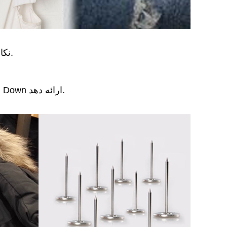
نکات: سنجاق ها را در لباس ها فرو کنید سپس به آرامی داخل برچسب ها قرار دهید.هرگز پین را با فشار وارد تگ ها نکنید.
لباس، Etagtron همچنین می تواند برچسب امنیتی را با پین بلند یا برچسب تسمه ای سفارشی برای محافظت از Down ارائه دهد.