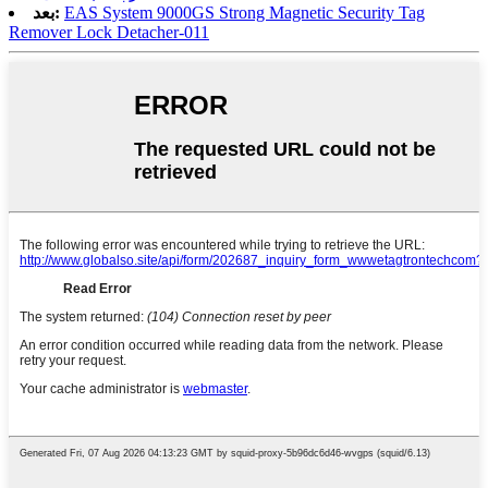
EAS System 9000GS Strong Magnetic Security Tag
بعد:
Remover Lock Detacher-011