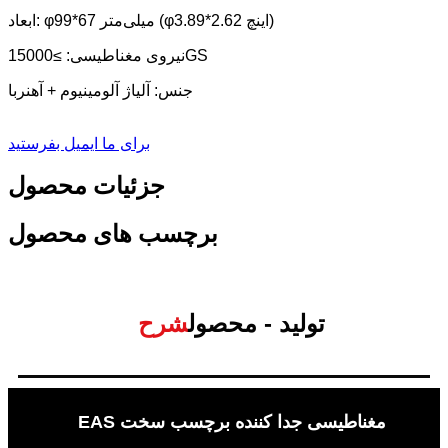
ابعاد: φ99*67 میلی‌متر (φ3.89*2.62 اینچ)
نیروی مغناطیسی: ≥15000GS
جنس: آلیاژ آلومینیوم + آهنربا
برای ما ایمیل بفرستید
جزئیات محصول
برچسب های محصول
تولید - محصول
شرح
EAS مغناطیسی جدا کننده برچسب سخت