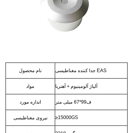
جدا کننده مغناطیسی EAS
نام محصول
آلیاژ آلومینیوم + آهنربا
مواد
ف99*67 میلی متر
اندازه مورد
≥15000GS
نیروی مغناطیسی