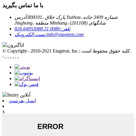
با ما تماس بگیرید
RM101، پارک خلاق Yuzhou، شماره 3409 جاده
آدرس:
Jinghong، منطقه Minhang، شانگهای (201108)
تلفن:
0086 21 64953088-826
info@etagtron.com
پست الکترونیک:
© Copyright - 2010-2021 Etagtron, Inc.: کلیه حقوق محفوظ است.
- , , , , , ,
ایمیل بفرست
x