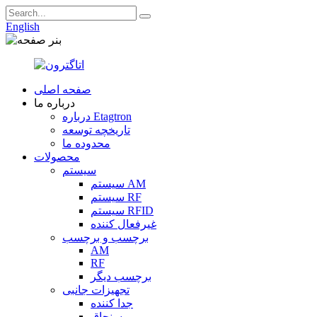
English
صفحه اصلی
درباره ما
درباره Etagtron
تاریخچه توسعه
محدوده ما
محصولات
سیستم
سیستم AM
سیستم RF
سیستم RFID
غیرفعال کننده
برچسب و برچسب
AM
RF
برچسب دیگر
تجهیزات جانبی
جدا کننده
سنجاق