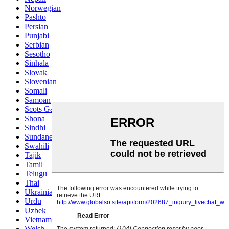
Norwegian
Pashto
Persian
Punjabi
Serbian
Sesotho
Sinhala
Slovak
Slovenian
Somali
Samoan
Scots Gaelic
Shona
Sindhi
Sundanese
Swahili
Tajik
Tamil
Telugu
Thai
Ukrainian
Urdu
Uzbek
Vietnamese
Welsh