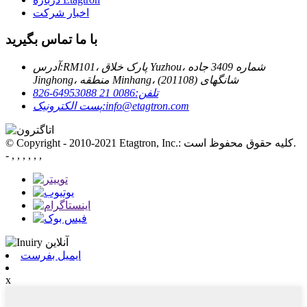
اخبار شرکت
با ما تماس بگیرید
RM101، پارک خلاق Yuzhou، شماره 3409 جاده
آدرس:
Jinghong، منطقه Minhang، شانگهای (201108)
تلفن:
0086 21 64953088-826
info@etagtron.com
پست الکترونیک:
© Copyright - 2010-2021 Etagtron, Inc.: کلیه حقوق محفوظ است.
- , , , , , ,
ایمیل بفرست
x