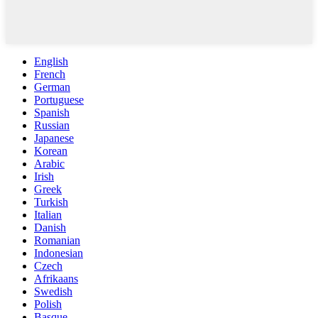
English
French
German
Portuguese
Spanish
Russian
Japanese
Korean
Arabic
Irish
Greek
Turkish
Italian
Danish
Romanian
Indonesian
Czech
Afrikaans
Swedish
Polish
Basque