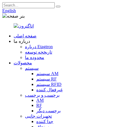
English
صفحه اصلی
درباره ما
درباره Etagtron
تاریخچه توسعه
محدوده ما
محصولات
سیستم
سیستم AM
سیستم RF
سیستم RFID
غیرفعال کننده
برچسب و برچسب
AM
RF
برچسب دیگر
تجهیزات جانبی
جدا کننده
سنجاق