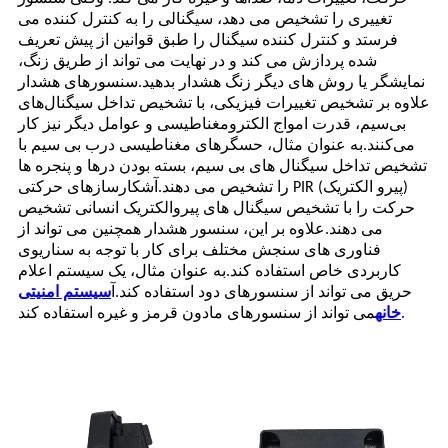
تغییری را تشخیص می دهد، سیگنالی را به کنترل کننده می
فرستد و کنترل کننده سیگنال را طبق قوانین از پیش تعریف
شده پردازش می کند و در نهایت می تواند از طریق زنگ،
نمایشگر یا روش های دیگر زنگ هشدار بدهید.سنسورهای هشدار
علاوه بر تشخیص تغییرات فیزیکی، با تشخیص تداخل سیگنال‌های
بی‌سیم، قدرت امواج الکترومغناطیسی و عوامل دیگر نیز کار
می‌کنند.به عنوان مثال، حسگرهای مغناطیسی درب بی سیم با
تشخیص تداخل سیگنال های بی سیم، بسته بودن درها و پنجره ها
را تشخیص می دهند.آشکارسازهای حرکتی PIR (پیرو الکتریک)
حرکت را با تشخیص سیگنال های پیروالکتریک انسانی تشخیص
می دهند.علاوه بر این، سنسور هشدار همچنین می تواند از
فناوری های سنجش مختلف برای کار با توجه به سناریوی
کاربردی خاص استفاده کند.به عنوان مثال، یک سیستم اعلام
حریق می تواند از سنسورهای دود استفاده کند.آ
سیستم امنیتی
می تواند از سنسورهای مادون قرمز و غیره استفاده کند.
خانه