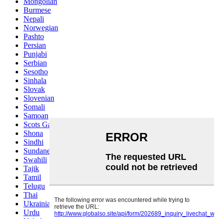
Mongolian
Burmese
Nepali
Norwegian
Pashto
Persian
Punjabi
Serbian
Sesotho
Sinhala
Slovak
Slovenian
Somali
Samoan
Scots Gaelic
Shona
Sindhi
Sundanese
Swahili
Tajik
Tamil
Telugu
Thai
Ukrainian
Urdu